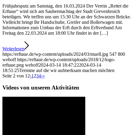
Frühjahrsputz am Samstag, den 16.03.2024 Der Verein „Rettet die
Erftaue“ wird sich am Saubermachtag der Stadt Grevenbroich
beteiligen. Wir treffen uns um 15:30 Uhr an der Schwarzen Brücke.
Vielleicht bringt Ihr Handschuhe, Greifer und Bollerwagen mit.
Informationen zum Umbau der Erft durch den Erftverband Am
Freitag den 22.03.2024 um 18:00 Uhr findet in der […]
Weiterlesen
https://erftaue.de/wp-content/uploads/2024/03/muell.jpg
547
800
weboff
https://erftaue.de/wp-content/uploads/2018/12/logo-
erftaue.png
weboff
2024-03-14 18:47:22
2024-03-14
18:51:25
Termine auf die wir aufmerksam machen möchten
Seite 2 von 12
‹
1
2
3
4
›
»
Videos von unseren Aktivitäten