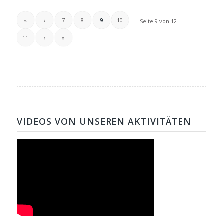
«
‹
7
8
9
10
Seite 9 von 12
11
›
»
VIDEOS VON UNSEREN AKTIVITÄTEN