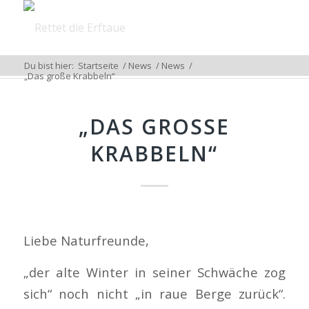
Du bist hier:
Startseite
/
News
/
News
/
„Das große Krabbeln“
„DAS GROSSE K
RABBELN“
Liebe Naturfreunde,
„der alte Winter in seiner Schwäche zog
sich“ noch nicht „in raue Berge zurück“.